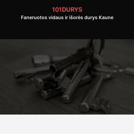
Skip
101DURYS
to
Faneruotos vidaus ir išorės durys Kaune
content