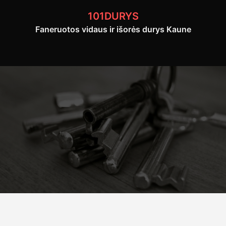
Skip
101DURYS
to
Faneruotos vidaus ir išorės durys Kaune
content