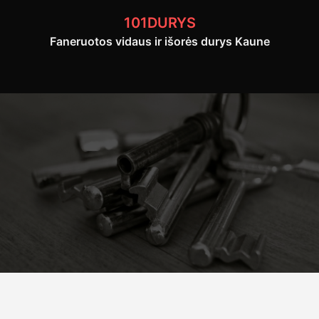
Skip
101DURYS
to
Faneruotos vidaus ir išorės durys Kaune
content