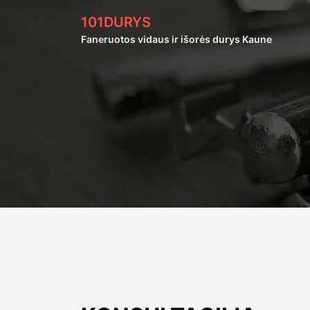
Skip
101DURYS
to
Faneruotos vidaus ir išorės durys Kaune
content