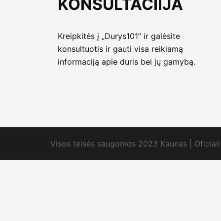
KONSULTACIIJA
Kreipkitės į „Durys101” ir galėsite
konsultuotis ir gauti visa reikiamą
informaciją apie duris bei jų gamybą.
Visos teisės saugomos 2023 Kaunas | Oficiali 