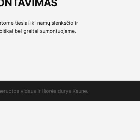
ONTAVIMAS
atome tiesiai iki namų slenksčio ir
biškai bei greitai sumontuojame.
neruotos vidaus ir išorės durys Kaune.