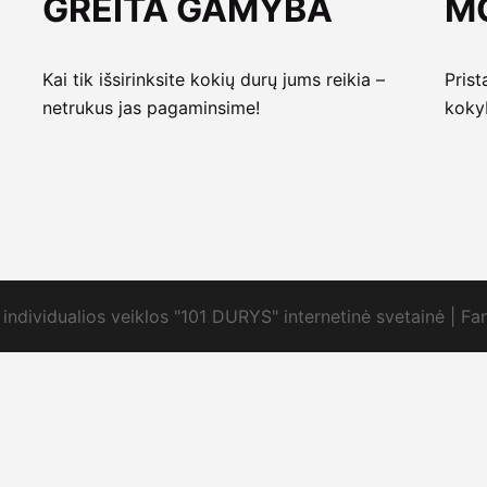
GREITA GAMYBA
M
Kai tik išsirinksite kokių durų jums reikia –
Prist
netrukus jas pagaminsime!
koky
individualios veiklos "101 DURYS" internetinė svetainė | Fa