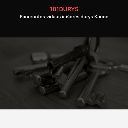
Skip
101DURYS
to
Faneruotos vidaus ir išorės durys Kaune
content